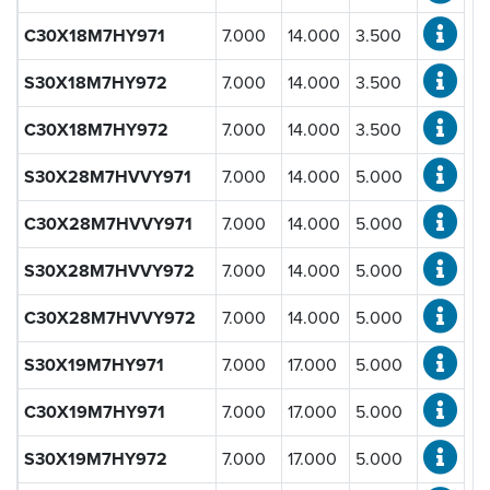
Stahl
(452)
C30X18M7HY971
7.000
14.000
3.500
Keramik
(452)
S30X18M7HY972
7.000
14.000
3.500
Innendurchmesser d [mm]:
C30X18M7HY972
7.000
14.000
3.500
S30X28M7HVVY971
7.000
14.000
5.000
Außendurchmesser D [mm]:
C30X28M7HVVY971
7.000
14.000
5.000
S30X28M7HVVY972
7.000
14.000
5.000
Breite B [mm]:
C30X28M7HVVY972
7.000
14.000
5.000
S30X19M7HY971
7.000
17.000
5.000
dynamische Tragzahl C [N]:
C30X19M7HY971
7.000
17.000
5.000
S30X19M7HY972
7.000
17.000
5.000
statische Tragzahl C
[N]:
0