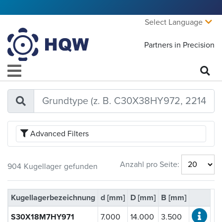
Select Language
Partners in Precision
Advanced Filters
Kugellagerausführung:
Anzahl pro Seite:
904
Kugellager
gefunden
offen
(716)
abgedeckt
(188)
Kugellagerbezeichnung
d [mm]
D [mm]
B [mm]
Kugelmaterial:
S30X18M7HY971
7.000
14.000
3.500