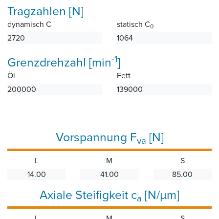
Tragzahlen [N]
dynamisch C
statisch C
0
2720
1064
-1
Grenzdrehzahl [min
]
Öl
Fett
200000
139000
Vorspannung F
[N]
va
L
M
S
14.00
41.00
85.00
Axiale Steifigkeit c
[N/µm]
a
L
M
S