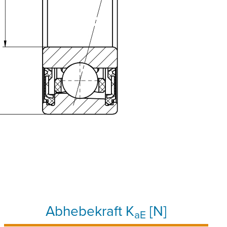
Abhebekraft K
[N]
aE