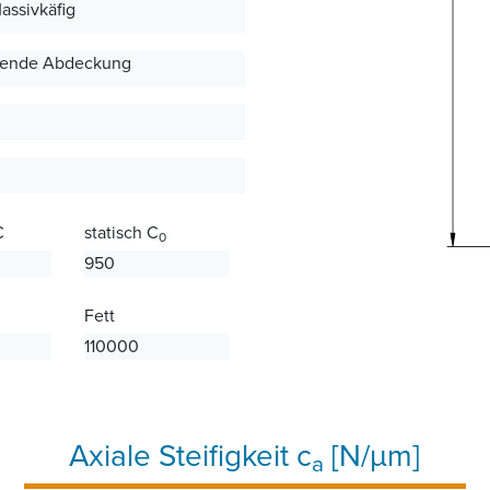
Massivkäfig
ifende Abdeckung
C
statisch C
0
950
Fett
110000
Axiale Steifigkeit c
[N/µm]
a