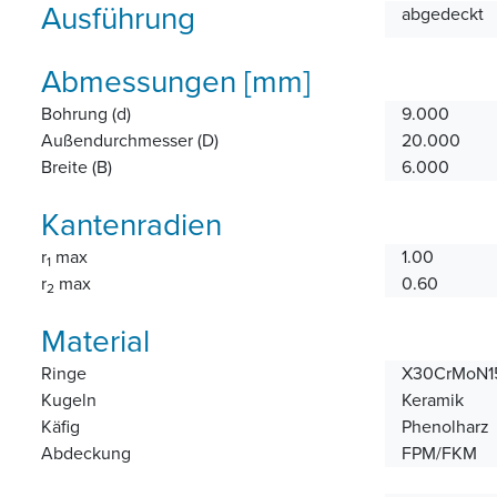
Ausführung
abgedeckt
Abmessungen [mm]
Bohrung (d)
9.000
Außendurchmesser (D)
20.000
Breite (B)
6.000
Kantenradien
r
max
1.00
1
r
max
0.60
2
Material
Ringe
X30CrMoN15
Kugeln
Keramik
Käfig
Phenolharz
Abdeckung
FPM/FKM