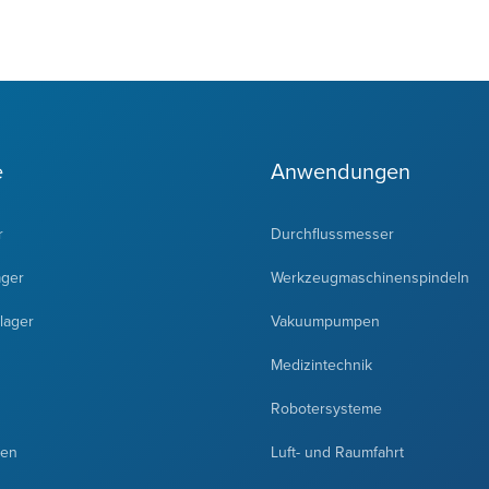
e
Anwendungen
r
Durchflussmesser
ager
Werkzeugmaschinenspindeln
lager
Vakuumpumpen
Medizintechnik
Robotersysteme
ten
Luft- und Raumfahrt