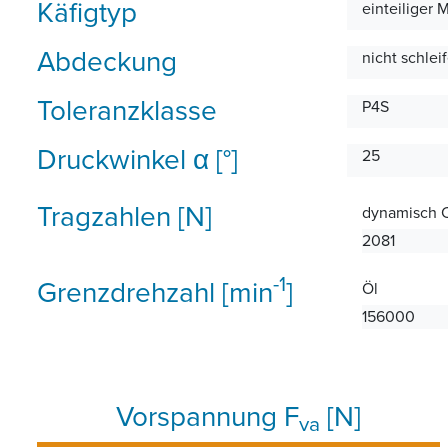
Käfigtyp
einteiliger 
Abdeckung
nicht schle
Toleranzklasse
P4S
Druckwinkel α [°]
25
Tragzahlen [N]
dynamisch 
2081
-1
Grenzdrehzahl [min
]
Öl
156000
Vorspannung F
[N]
va