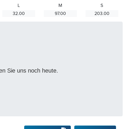
L
M
S
32.00
97.00
203.00
ren Sie uns noch heute.