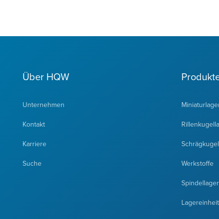
Über HQW
Produkt
Unternehmen
Miniaturlage
Kontakt
Rillenkugell
Karriere
Schrägkugel
Suche
Werkstoffe
Spindellager
Lagereinhei