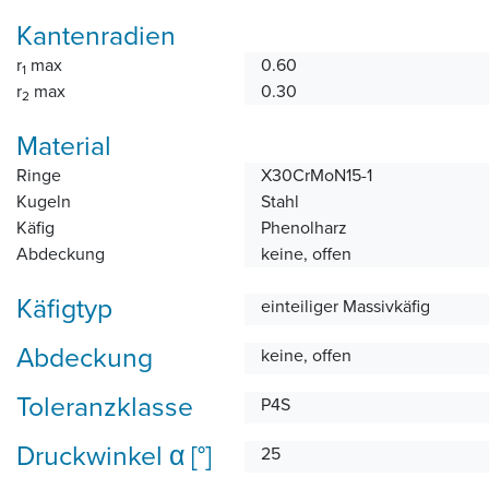
Kantenradien
r
max
0.60
1
r
max
0.30
2
Material
Ringe
X30CrMoN15-1
Kugeln
Stahl
Käfig
Phenolharz
Abdeckung
keine, offen
Käfigtyp
einteiliger Massivkäfig
Abdeckung
keine, offen
Toleranzklasse
P4S
Druckwinkel α [°]
25