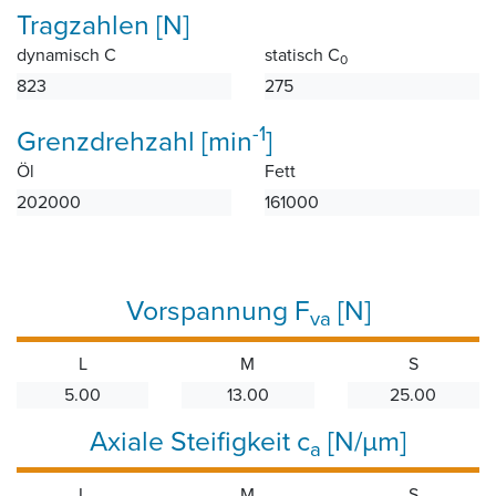
Tragzahlen [N]
dynamisch C
statisch C
0
823
275
-1
Grenzdrehzahl [min
]
Öl
Fett
202000
161000
Vorspannung F
[N]
va
L
M
S
5.00
13.00
25.00
Axiale Steifigkeit c
[N/µm]
a
L
M
S