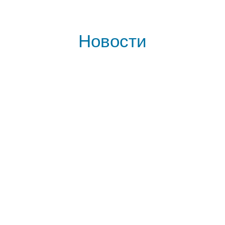
Новости
29
TH
MAY 2026
HQW goes ILA Berlin!
READ MORE