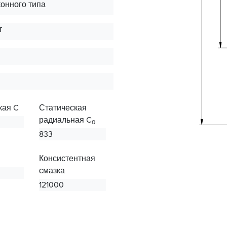
онного типа
т
кая C
Статическая
радиальная C
0
833
Консистентная
смазка
121000