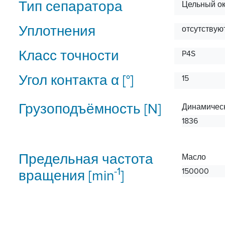
Тип сепаратора
Цельный ок
Уплотнения
отсутствую
Класс точности
P4S
Угол контакта α [°]
15
Грузоподъёмность [N]
Динамичес
1836
Предельная частота
Масло
-1
150000
вращения [min
]