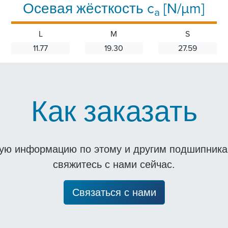
Осевая жёсткость c
[N/µm]
a
L
M
S
11.77
19.30
27.59
Как заказать
ную информацию по этому и другим подшипникам
свяжитесь с нами сейчас.
Связаться с нами