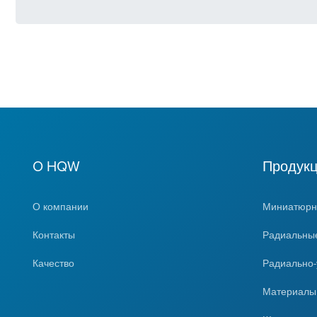
O HQW
Продук
О компании
Миниатюрн
Контакты
Радиальны
Качество
Радиально
Материал