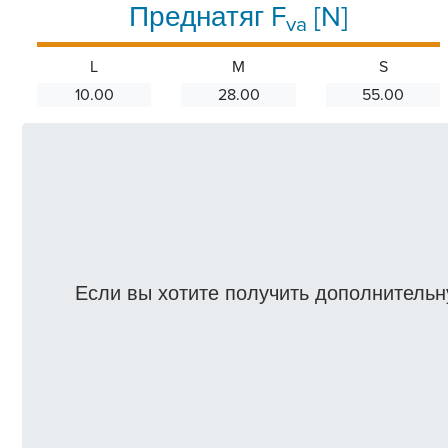
Преднатяг F
[N]
va
L
M
S
10.00
28.00
55.00
Если вы хотите получить дополнитель