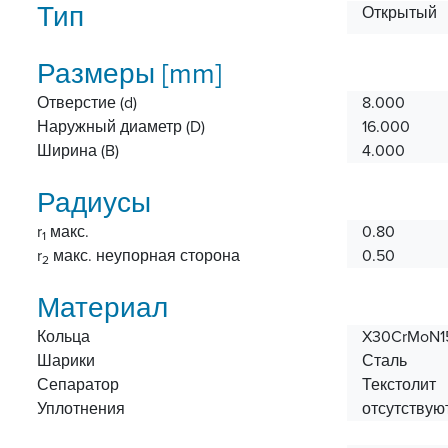
Тип
Открытый
Размеры [mm]
Отверстие (d)
8.000
Наружный диаметр (D)
16.000
Ширина (B)
4.000
Радиусы
r
макс.
0.80
1
r
макс. неупорная сторона
0.50
2
Материал
Кольца
X30CrMoN15
Шарики
Сталь
Сепаратор
Текстолит
Уплотнения
отсутствую