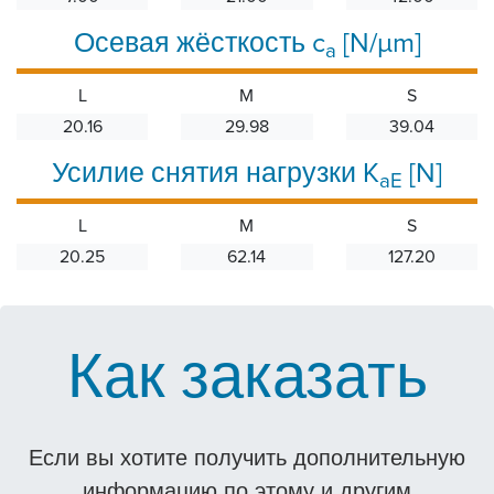
Осевая жёсткость c
[N/µm]
a
L
M
S
20.16
29.98
39.04
Усилие снятия нагрузки K
[N]
aE
L
M
S
20.25
62.14
127.20
Как заказать
Если вы хотите получить дополнительную
информацию по этому и другим