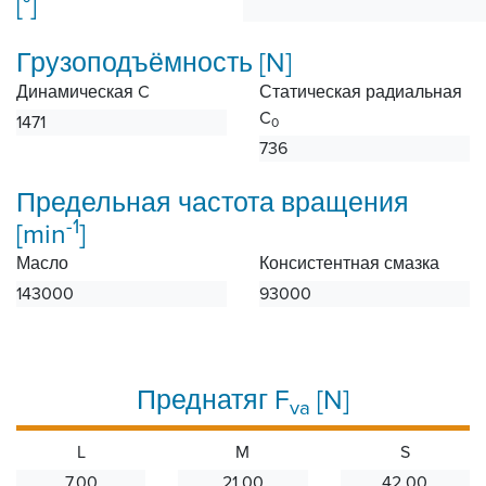
[°]
Грузоподъёмность [N]
Динамическая C
Статическая радиальная
C
1471
0
736
Предельная частота вращения
-1
[min
]
Масло
Консистентная смазка
143000
93000
Преднатяг F
[N]
va
L
M
S
7.00
21.00
42.00