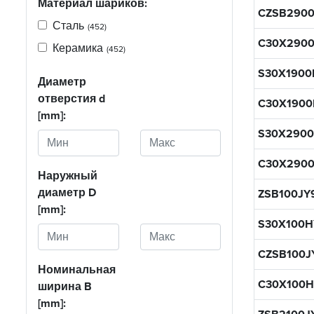
Материал шариков:
CZSB2900
Сталь
(452)
C30X2900
Керамика
(452)
S30X1900
Диаметр
отверстия d
C30X1900
[mm]:
S30X2900
C30X290
Наружный
диаметр D
ZSB100JY
[mm]:
S30X100H
CZSB100J
Номинальная
C30X100H
ширина B
[mm]: