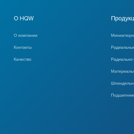
O HQW
Продук
О компании
Миниатюрн
Контакты
Радиальны
Качество
Радиально
Материал
Шпиндельн
Подшипник