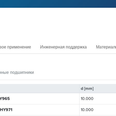
вое применение
Инженерная поддержка
Материал
нные
подшипники
d [mm]
Y965
10.000
HY971
10.000