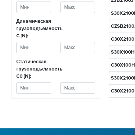
ZSB2100J
S30X2100
Динамическая
CZSB2100
грузоподъёмность
C [N]:
C30X2100
S30X100H
Статическая
C30X100H
грузоподъёмность
C0 [N]:
S30X2100
C30X2100