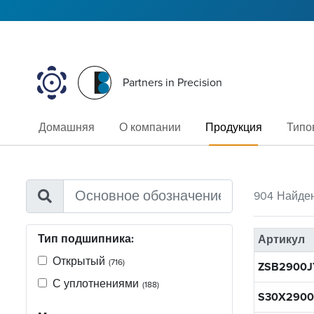
Partners in Precision
Домашняя
О компании
Продукция
Типо
904
Найде
Тип подшипника:
Артикул
Открытый
(716)
ZSB2900J
С уплотнениями
(188)
S30X2900