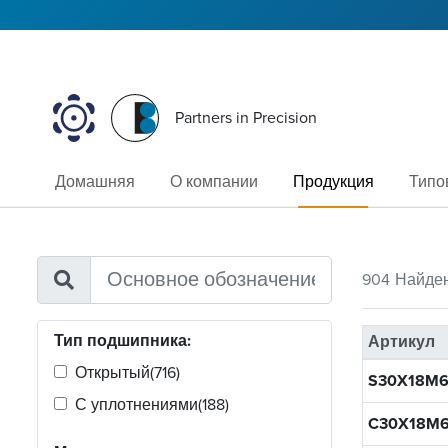
Partners in Precision
Домашняя
О компании
Продукция
Типо
904
Найде
Тип подшипника:
Артикул
Открытый
(716)
S30X18M6
С уплотнениями
(188)
C30X18M6