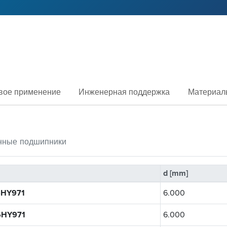
вое применение
Инженерная поддержка
Материал
нные
подшипники
d [mm]
HY971
6.000
HY971
6.000