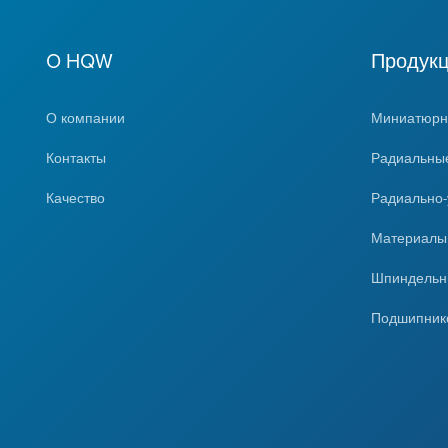
O HQW
Продук
О компании
Миниатюрн
Контакты
Радиальны
Качество
Радиально
Материал
Шпиндельн
Подшипник