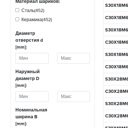
Материал шариков:
S30X18M
Сталь
(452)
C30X18M
Керамика
(452)
S30X18M
Диаметр
отверстия d
C30X18M
[mm]:
S30X18M
C30X18M
Наружный
диаметр D
S30X28M
[mm]:
C30X28M
S30X28M
Номинальная
C30X28M
ширина B
[mm]: