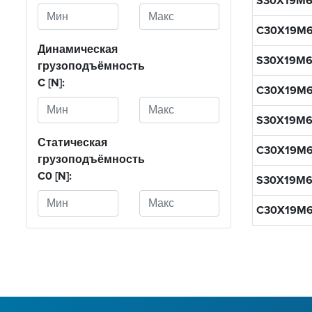
S30X19M6
C30X19M6
Динамическая
S30X19M
грузоподъёмность
C [N]:
C30X19M
S30X19M
Статическая
C30X19M
грузоподъёмность
C0 [N]:
S30X19M
C30X19M